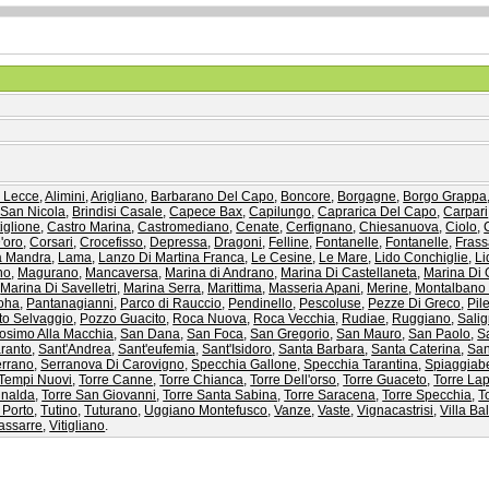
i Lecce
,
Alimini
,
Arigliano
,
Barbarano Del Capo
,
Boncore
,
Borgagne
,
Borgo Grappa
 San Nicola
,
Brindisi Casale
,
Capece Bax
,
Capilungo
,
Caprarica Del Capo
,
Carpari
iglione
,
Castro Marina
,
Castromediano
,
Cenate
,
Cerfignano
,
Chiesanuova
,
Ciolo
,
'oro
,
Corsari
,
Crocefisso
,
Depressa
,
Dragoni
,
Felline
,
Fontanelle
,
Fontanelle
,
Frass
a Mandra
,
Lama
,
Lanzo Di Martina Franca
,
Le Cesine
,
Le Mare
,
Lido Conchiglie
,
Li
no
,
Magurano
,
Mancaversa
,
Marina di Andrano
,
Marina Di Castellaneta
,
Marina Di 
,
Marina Di Savelletri
,
Marina Serra
,
Marittima
,
Masseria Apani
,
Merine
,
Montalbano
oha
,
Pantanagianni
,
Parco di Rauccio
,
Pendinello
,
Pescoluse
,
Pezze Di Greco
,
Pile
to Selvaggio
,
Pozzo Guacito
,
Roca Nuova
,
Roca Vecchia
,
Rudiae
,
Ruggiano
,
Sali
osimo Alla Macchia
,
San Dana
,
San Foca
,
San Gregorio
,
San Mauro
,
San Paolo
,
S
aranto
,
Sant'Andrea
,
Sant'eufemia
,
Sant'Isidoro
,
Santa Barbara
,
Santa Caterina
,
San
rrano
,
Serranova Di Carovigno
,
Specchia Gallone
,
Specchia Tarantina
,
Spiaggiabe
Tempi Nuovi
,
Torre Canne
,
Torre Chianca
,
Torre Dell'orso
,
Torre Guaceto
,
Torre Lap
inalda
,
Torre San Giovanni
,
Torre Santa Sabina
,
Torre Saracena
,
Torre Specchia
,
T
 Porto
,
Tutino
,
Tuturano
,
Uggiano Montefusco
,
Vanze
,
Vaste
,
Vignacastrisi
,
Villa Ba
dassarre
,
Vitigliano
.