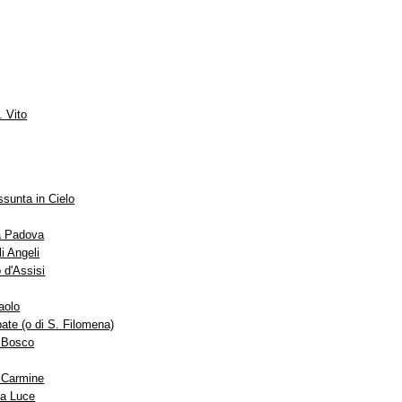
. Vito
ssunta in Cielo
a Padova
i Angeli
 d'Assisi
aolo
ate (o di S. Filomena)
 Bosco
 Carmine
la Luce