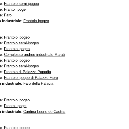
e
:
Frantoio semi-ipogeo
e
:
Frantoi ipogei
e
:
Faro
 industriale
:
Frantoio ipogeo
e
:
Frantoio ipogeo
e
:
Frantoio semi-ipogeo
e
:
Frantoio ipogeo
e
:
Complesso archeo-industriale Marati
e
:
Frantoio ipogeo
e
:
Frantoio semi-ipogeo
e
:
Frantoio di Palazzo Papadia
e
:
Frantoio ipogeo di Palazzo Fiore
 industriale
:
Faro della Palacia
e
:
Frantoio ipogeo
e
:
Frantoi ipogei
 industriale
:
Cantina Leone de Castris
e
:
Frantoio ipogeo