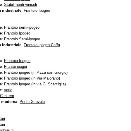
e
:
Stabilimenti vinicoli
 industriale
:
Frantoio Ipogeo
e
:
Frantoio semi-ipogeo
e
:
Frantoio Ipogeo
e
:
Frantoio Semi-ipogeo
 industriale
:
Frantoio ipogeo Caffa
e
:
Frantoio Ipogeo
e
:
Frantoi ipogei
e
:
Frantoio ipogeo (in P.zza san Giorgio)
e
:
Frantoio ipogeo (in Via Maiorano)
e
:
Frantoio ipogeo (in via G. Scarciglia)
e
:
varie
:
Cimitero
ra moderna
:
Ponte Girevole
turi
turi
ghiaruni