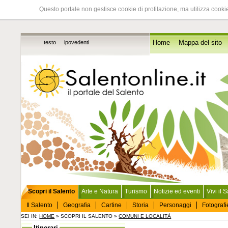
Questo portale non gestisce cookie di profilazione, ma utilizza cookie
testo
ipovedenti
Home
Mappa del sito
Scopri il Salento
Arte e Natura
Turismo
Notizie ed eventi
Vivi il 
Il Salento
Geografia
Cartine
Storia
Personaggi
Fotografi
SEI IN:
HOME
» SCOPRI IL SALENTO »
COMUNI E LOCALITÀ
Itinerari