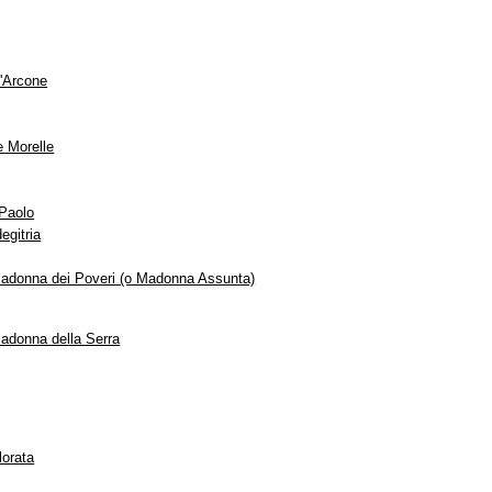
'Arcone
e Morelle
 Paolo
egitria
adonna dei Poveri (o Madonna Assunta)
adonna della Serra
lorata