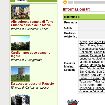
Informazioni utili
Il comune di
Alle colonne romane di Torre
Provincia
Chianca e Isola della Malva
C.a.p.
Itinerari di Cicloamici Lecce
Prefisso
telefonico
Acaya
,
Acquarica D
Borgo Piave
,
Borgo
Casamassella
,
Cast
Collemeto
,
Conca D
Cardigliano: dove osano le
Gemini
,
Giuliano
,
L
tegole
Lucugnano
,
Maglia
Itinerari di Avanguardie
Marina di Novaglie
Frazioni,
Morice
,
Morigino
,
N
Marine,
Porto Miggiano
,
Por
Località
San Cataldo
,
San C
Simone
,
San Vito T
Selva Di Fasano
,
Se
Tabarano
,
Talsano
,
Da Lecce al bosco di Rauccio
Torre Pizzo
,
Torre R
Itinerari di Cicloamici Lecce
Torrepaduli
,
Tricase
Convento
,
Villabal