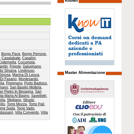
Knowit
,
Borgo Pace
,
Borgo Perrone
,
,
Casalabate
,
Casalini
,
Cisternella
,
Cocumola
,
anito
,
Frigole
,
Galugnano
,
do Silvana
,
Lindinuso
,
Master Alimentazione
Ginosa
,
Marina Di Leuca
,
 Di Fasano
,
Montesardo
,
lla
,
Pisignano
,
Porto Badisco
,
gnano
,
San Basilio Mottola
,
an Pietro In Bevagna
,
San
ta Maria Al Bagno
,
Savelletri
,
lla
,
Stigliano
,
Struda'
,
illo
,
Torre Mozza
,
Torre Pali
,
orre Suda
,
Torre Vado
,
ldassarri
,
Villa Convento
,
Villa