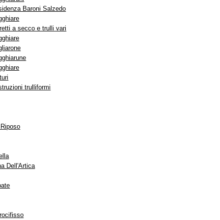
sidenza Baroni Salzedo
gghiare
etti a secco e trulli vari
gghiare
liarone
gghiarune
gghiare
turi
truzioni trulliformi
 Riposo
ella
a Dell'Artica
bate
rocifisso