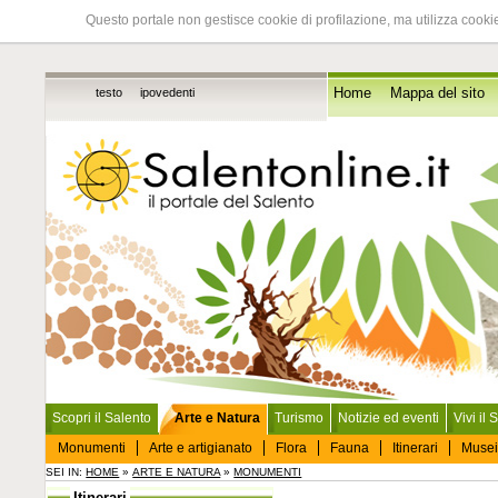
Questo portale non gestisce cookie di profilazione, ma utilizza cookie
testo
ipovedenti
Home
Mappa del sito
Scopri il Salento
Arte e Natura
Turismo
Notizie ed eventi
Vivi il 
Monumenti
Arte e artigianato
Flora
Fauna
Itinerari
Musei
SEI IN:
HOME
»
ARTE E NATURA
»
MONUMENTI
Itinerari