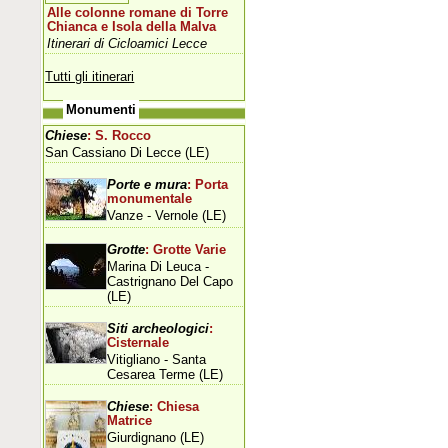
Alle colonne romane di Torre
Chianca e Isola della Malva
Itinerari di Cicloamici Lecce
Tutti gli itinerari
Monumenti
Chiese
: S. Rocco
San Cassiano Di Lecce (LE)
Porte e mura
: Porta
monumentale
Vanze - Vernole (LE)
Grotte
: Grotte Varie
Marina Di Leuca -
Castrignano Del Capo
(LE)
Siti archeologici
:
Cisternale
Vitigliano - Santa
Cesarea Terme (LE)
Chiese
: Chiesa
Matrice
Giurdignano (LE)