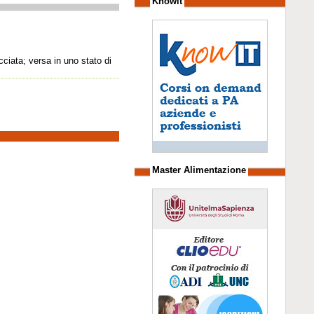
Knowit
cciata; versa in uno stato di
Master Alimentazione