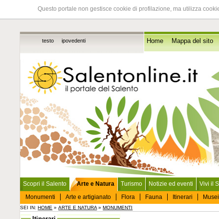
Questo portale non gestisce cookie di profilazione, ma utilizza cookie
testo
ipovedenti
Home
Mappa del sito
Scopri il Salento
Arte e Natura
Turismo
Notizie ed eventi
Vivi il 
Monumenti
Arte e artigianato
Flora
Fauna
Itinerari
Musei
SEI IN:
HOME
»
ARTE E NATURA
»
MONUMENTI
Itinerari