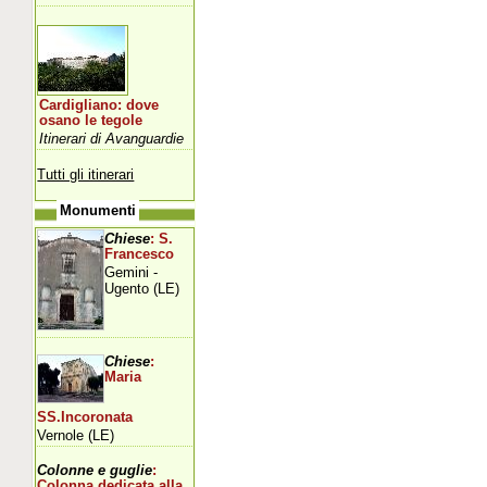
Cardigliano: dove
osano le tegole
Itinerari di Avanguardie
Tutti gli itinerari
Monumenti
Chiese
: S.
Francesco
Gemini -
Ugento (LE)
Chiese
:
Maria
SS.Incoronata
Vernole (LE)
Colonne e guglie
:
Colonna dedicata alla