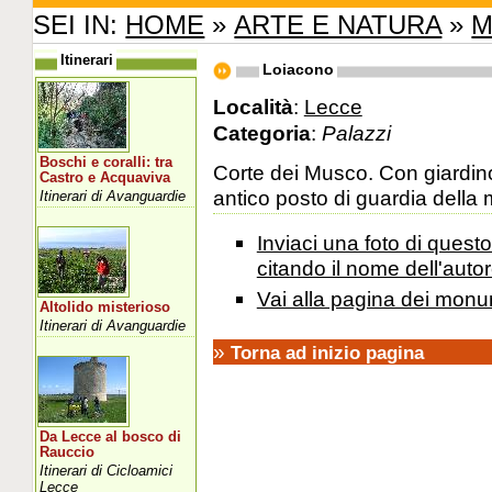
SEI IN:
HOME
»
ARTE E NATURA
»
M
Itinerari
Loiacono
Località
:
Lecce
Categoria
:
Palazzi
Boschi e coralli: tra
Corte dei Musco. Con giardino
Castro e Acquaviva
antico posto di guardia della mi
Itinerari di Avanguardie
Inviaci una foto di ques
citando il nome dell'autor
Vai alla pagina dei monu
Altolido misterioso
Itinerari di Avanguardie
»
Torna ad inizio pagina
Da Lecce al bosco di
Rauccio
Itinerari di Cicloamici
Lecce