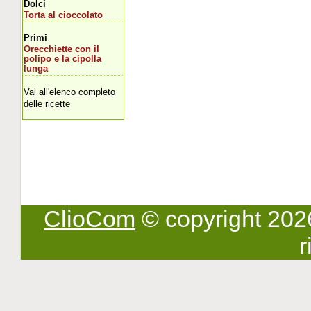
Dolci
Torta al cioccolato
Primi
Orecchiette con il
polipo e la cipolla
lunga
Vai all'elenco completo
delle ricette
ClioCom
© copyright 2026 -
r