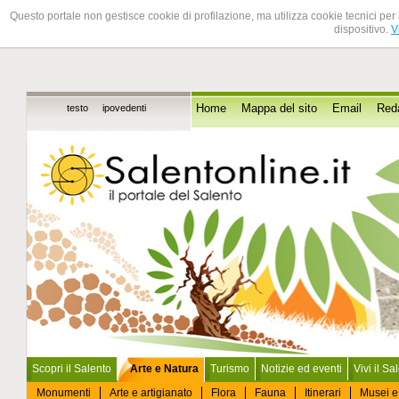
Questo portale non gestisce cookie di profilazione, ma utilizza cookie tecnici per 
dispositivo.
V
testo
ipovedenti
Home
Mappa del sito
Email
Red
Scopri il Salento
Arte e Natura
Turismo
Notizie ed eventi
Vivi il Sa
Monumenti
Arte e artigianato
Flora
Fauna
Itinerari
Musei e