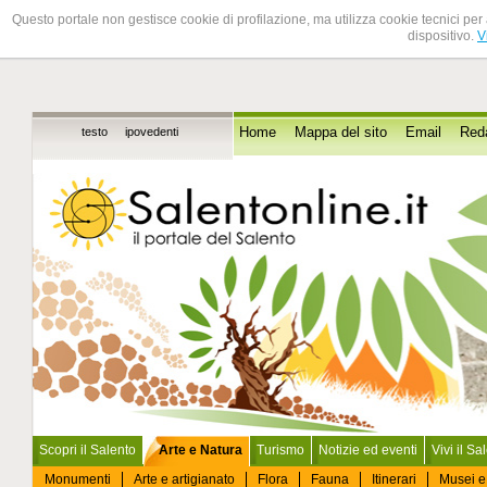
Questo portale non gestisce cookie di profilazione, ma utilizza cookie tecnici per 
dispositivo.
V
testo
ipovedenti
Home
Mappa del sito
Email
Red
Scopri il Salento
Arte e Natura
Turismo
Notizie ed eventi
Vivi il Sa
Monumenti
Arte e artigianato
Flora
Fauna
Itinerari
Musei e