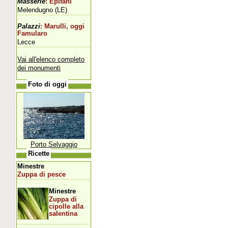
Masserie
: Epifani
Melendugno (LE)
Palazzi
: Marulli, oggi
Famularo
Lecce
Vai all'elenco completo
dei monumenti
Foto di oggi
Porto Selvaggio
Ricette
Minestre
Zuppa di pesce
Minestre
Zuppa di
cipolle alla
salentina