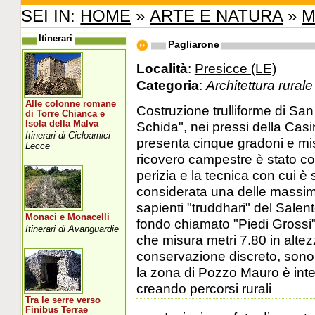
SEI IN:
HOME
»
ARTE E NATURA
»
M
Itinerari
Pagliarone
Località
:
Presicce (LE)
Categoria
:
Architettura rurale
Alle colonne romane
Costruzione trulliforme di San
di Torre Chianca e
Isola della Malva
Schida", nei pressi della Cas
Itinerari di Cicloamici
presenta cinque gradoni e misu
Lecce
ricovero campestre è stato cos
perizia e la tecnica con cui è 
considerata una delle massime 
sapienti "truddhari" del Salen
Monaci e Monacelli
fondo chiamato "Piedi Grossi" 
Itinerari di Avanguardie
che misura metri 7.80 in altez
conservazione discreto, sono f
la zona di Pozzo Mauro è inter
creando percorsi rurali
Tra le serre verso
Finibus Terrae