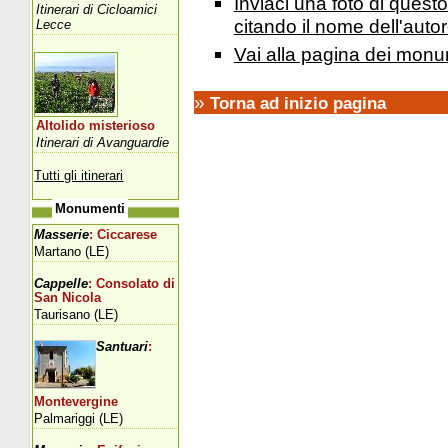
Inviaci una foto di ques
Itinerari di Cicloamici
citando il nome dell'autor
Lecce
Vai alla pagina dei monu
»
Torna ad inizio pagina
Altolido misterioso
Itinerari di Avanguardie
Tutti gli itinerari
Monumenti
Masserie
: Ciccarese
Martano (LE)
Cappelle
: Consolato di
San Nicola
Taurisano (LE)
Santuari
:
Montevergine
Palmariggi (LE)