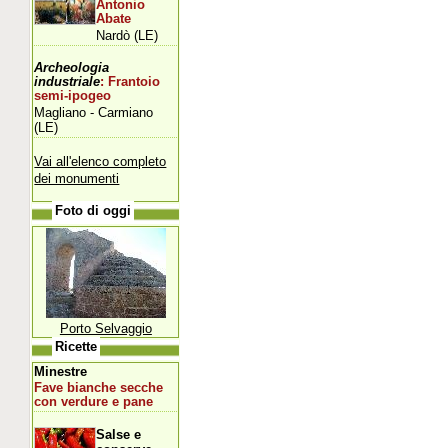
Antonio
Abate
Nardò (LE)
Archeologia
industriale
: Frantoio
semi-ipogeo
Magliano - Carmiano
(LE)
Vai all'elenco completo
dei monumenti
Foto di oggi
Porto Selvaggio
Ricette
Minestre
Fave bianche secche
con verdure e pane
Salse e