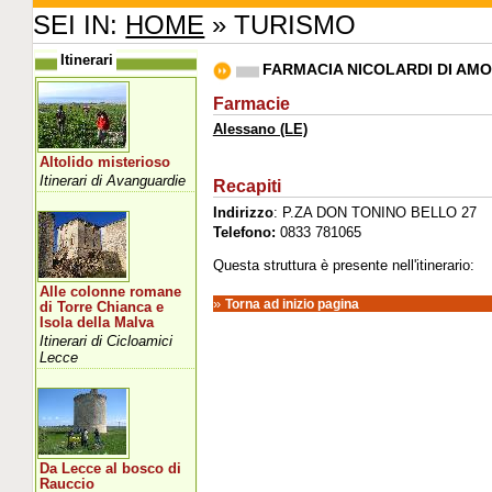
SEI IN:
HOME
» TURISMO
Itinerari
FARMACIA NICOLARDI DI A
Farmacie
Alessano (LE)
Altolido misterioso
Itinerari di Avanguardie
Recapiti
Indirizzo
: P.ZA DON TONINO BELLO 27
Telefono:
0833 781065
Questa struttura è presente nell'itinerario:
Alle colonne romane
»
Torna ad inizio pagina
di Torre Chianca e
Isola della Malva
Itinerari di Cicloamici
Lecce
Da Lecce al bosco di
Rauccio