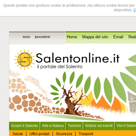
Questo portale non gestisce cookie di profilazione, ma utilizza cookie tecnici per 
dispositivo.
V
testo
ipovedenti
Home
Mappa del sito
Email
Red
Scopri il Salento
Arte e Natura
Turismo
Notizie ed eventi
Vivi il Sale
Salute
Uffici postali
Sicurezza
Trasporti