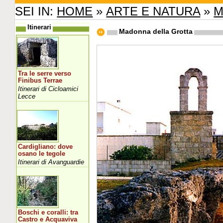
SEI IN:
HOME
»
ARTE E NATURA
»
M
Itinerari
Madonna della Grotta
Tra le serre verso
Finibus Terrae
Itinerari di Cicloamici
Lecce
Cardigliano: dove
osano le tegole
Itinerari di Avanguardie
Boschi e coralli: tra
Castro e Acquaviva