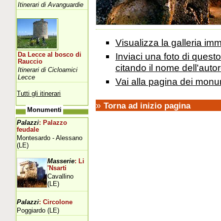
Itinerari di Avanguardie
Visualizza la galleria i
Inviaci una foto di ques
Da Lecce al bosco di
Rauccio
citando il nome dell'autor
Itinerari di Cicloamici
Lecce
Vai alla pagina dei monu
Tutti gli itinerari
»
Torna ad inizio pagina
Monumenti
Palazzi
: Palazzo
feudale
Montesardo - Alessano
(LE)
Masserie
: Li
'Nsarti
Cavallino
(LE)
Palazzi
: Circolone
Poggiardo (LE)