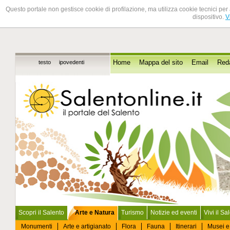
Questo portale non gestisce cookie di profilazione, ma utilizza cookie tecnici per 
dispositivo.
V
testo
ipovedenti
Home
Mappa del sito
Email
Red
Scopri il Salento
Arte e Natura
Turismo
Notizie ed eventi
Vivi il Sa
Monumenti
Arte e artigianato
Flora
Fauna
Itinerari
Musei e