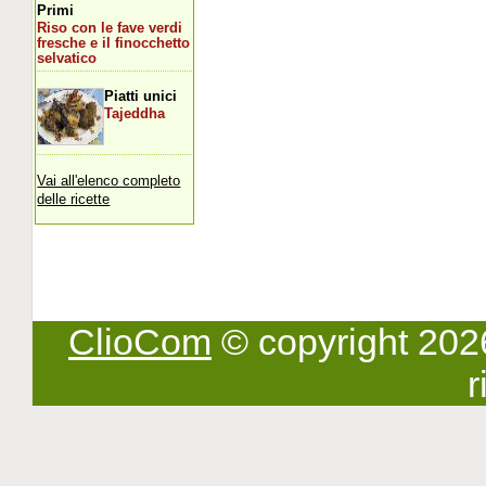
Primi
Riso con le fave verdi
fresche e il finocchetto
selvatico
Piatti unici
Tajeddha
Vai all'elenco completo
delle ricette
ClioCom
© copyright 2026 -
r