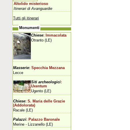
Altolido misterioso
Itinerari di Avanguardie
Tutti gli itinerari
Monumenti
Chiese
: Immacolata
Otranto (LE)
Masserie
: Specchia Mezzana
Lecce
Siti archeologici
:
Uxentum
Ugento (LE)
Chiese
: S. Maria delle Grazie
(Addolorata)
Racale (LE)
Palazzi
: Palazzo Baronale
Merine - Lizzanello (LE)