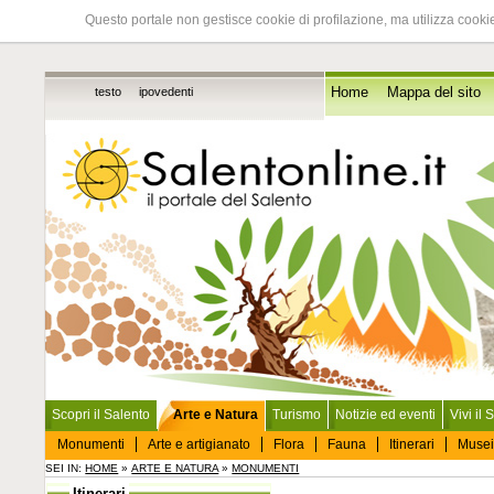
Questo portale non gestisce cookie di profilazione, ma utilizza cookie
testo
ipovedenti
Home
Mappa del sito
Scopri il Salento
Arte e Natura
Turismo
Notizie ed eventi
Vivi il 
Monumenti
Arte e artigianato
Flora
Fauna
Itinerari
Musei
SEI IN:
HOME
»
ARTE E NATURA
»
MONUMENTI
Itinerari