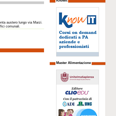
Knowit
senta austero lungo via Marzi.
fici comunali.
Master Alimentazione