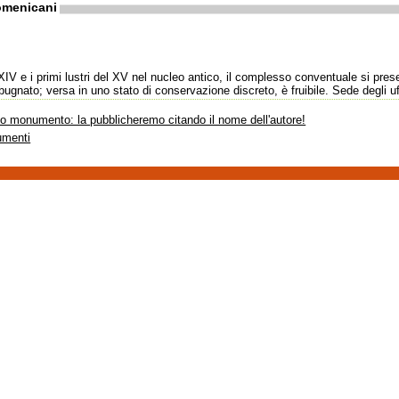
omenicani
o XIV e i primi lustri del XV nel nucleo antico, il complesso conventuale si pre
bugnato; versa in uno stato di conservazione discreto, è fruibile. Sede degli uf
sto monumento: la pubblicheremo citando il nome dell'autore!
umenti