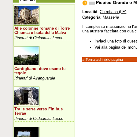
Pispico Grande o M
Località
:
Cutrofiano (LE)
Categoria
:
Masserie
Il complesso masserizio ha l'as
Alle colonne romane di Torre
una austera facciata con qualch
Chianca e Isola della Malva
Itinerari di Cicloamici Lecce
Inviaci una foto di que
Vai alla pagina dei mon
»
Torna ad inizio pagina
Cardigliano: dove osano le
tegole
Itinerari di Avanguardie
Tra le serre verso Finibus
Terrae
Itinerari di Cicloamici Lecce