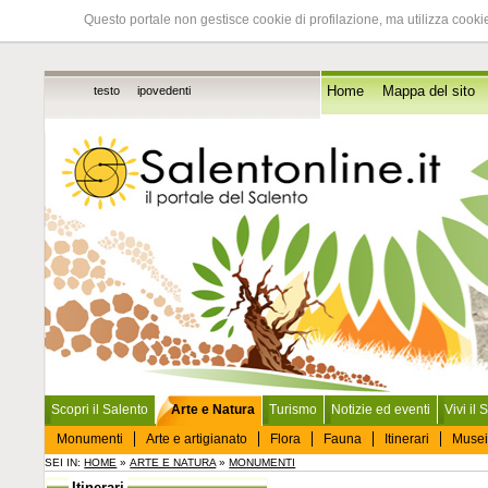
Questo portale non gestisce cookie di profilazione, ma utilizza cookie
testo
ipovedenti
Home
Mappa del sito
Scopri il Salento
Arte e Natura
Turismo
Notizie ed eventi
Vivi il 
Monumenti
Arte e artigianato
Flora
Fauna
Itinerari
Musei
SEI IN:
HOME
»
ARTE E NATURA
»
MONUMENTI
Itinerari