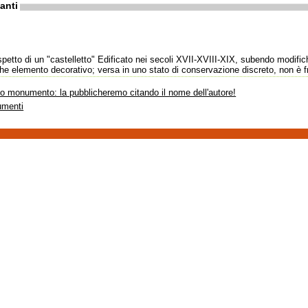
anti
petto di un "castelletto" Edificato nei secoli XVII-XVIII-XIX, subendo modific
e elemento decorativo; versa in uno stato di conservazione discreto, non è fr
sto monumento: la pubblicheremo citando il nome dell'autore!
umenti