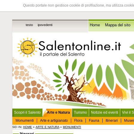
Questo portale non gestisce cookie di profilazione, ma utilizza cookie
testo
ipovedenti
Home
Mappa del sito
Scopri il Salento
Arte e Natura
Turismo
Notizie ed eventi
Vivi il 
Monumenti
Arte e artigianato
Flora
Fauna
Itinerari
Musei
SEI IN:
HOME
»
ARTE E NATURA
»
MONUMENTI
Itinerari