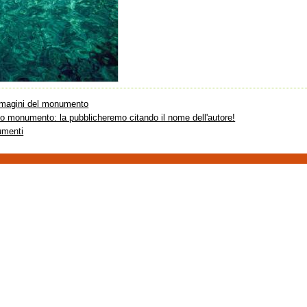
immagini del monumento
sto monumento: la pubblicheremo citando il nome dell'autore!
umenti