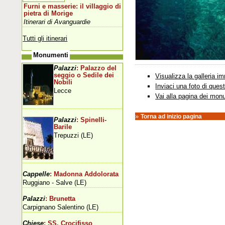
Furni e masserie: il villaggio di
pietra di Morige
Itinerari di Avanguardie
Tutti gli itinerari
Monumenti
Palazzi
: Palazzo del
seggio o Sedile dei
Visualizza la galleria 
Nobili
Inviaci una foto di que
Lecce
Vai alla pagina dei mon
»
Torna ad inizio pagina
Palazzi
: Spinelli-
Barile
Trepuzzi (LE)
Cappelle
: Madonna Addolorata
Ruggiano - Salve (LE)
Palazzi
: Brunetta
Carpignano Salentino (LE)
Chiese
: SS. Crocifisso