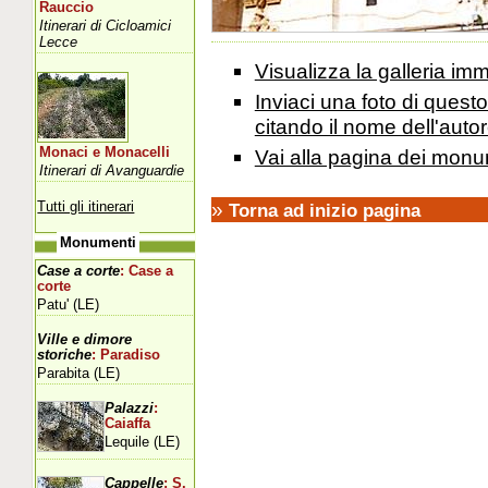
Rauccio
Itinerari di Cicloamici
Lecce
Visualizza la galleria i
Inviaci una foto di ques
citando il nome dell'autor
Monaci e Monacelli
Vai alla pagina dei monu
Itinerari di Avanguardie
»
Tutti gli itinerari
Torna ad inizio pagina
Monumenti
Case a corte
: Case a
corte
Patu' (LE)
Ville e dimore
storiche
: Paradiso
Parabita (LE)
Palazzi
:
Caiaffa
Lequile (LE)
Cappelle
: S.