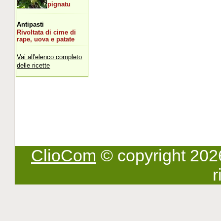
pignatu
Antipasti
Rivoltata di cime di
rape, uova e patate
Vai all'elenco completo
delle ricette
ClioCom
© copyright 2026 -
r