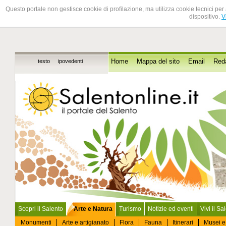
Questo portale non gestisce cookie di profilazione, ma utilizza cookie tecnici per 
dispositivo.
V
testo
ipovedenti
Home
Mappa del sito
Email
Red
Scopri il Salento
Arte e Natura
Turismo
Notizie ed eventi
Vivi il Sa
Monumenti
Arte e artigianato
Flora
Fauna
Itinerari
Musei e