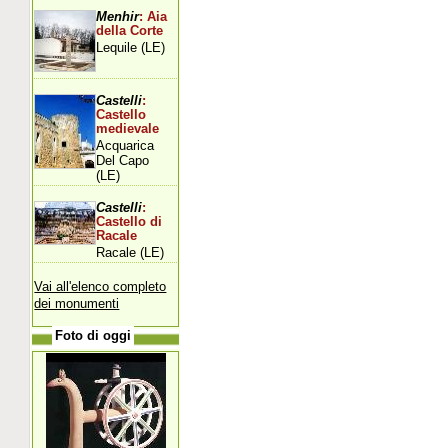
Menhir
: Aia
della Corte
Lequile (LE)
Castelli
:
Castello
medievale
Acquarica
Del Capo
(LE)
Castelli
:
Castello di
Racale
Racale (LE)
Vai all'elenco completo
dei monumenti
Foto di oggi