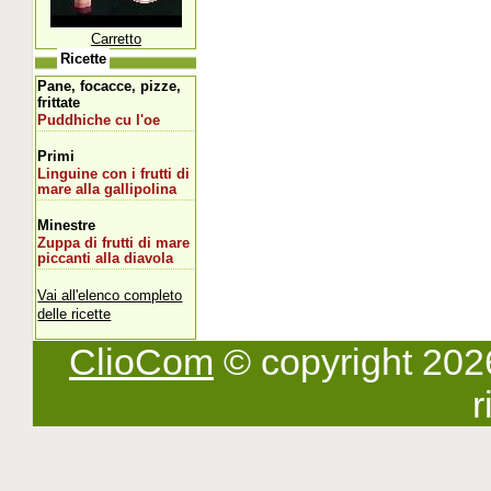
Carretto
Ricette
Pane, focacce, pizze,
frittate
Puddhiche cu l'oe
Primi
Linguine con i frutti di
mare alla gallipolina
Minestre
Zuppa di frutti di mare
piccanti alla diavola
Vai all'elenco completo
delle ricette
ClioCom
© copyright 2026 -
r