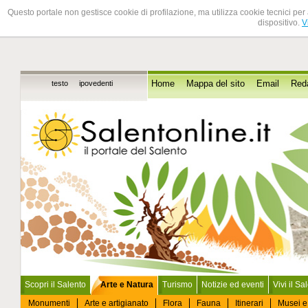
Questo portale non gestisce cookie di profilazione, ma utilizza cookie tecnici per 
dispositivo.
V
testo
ipovedenti
Home
Mappa del sito
Email
Red
Scopri il Salento
Arte e Natura
Turismo
Notizie ed eventi
Vivi il Sa
Monumenti
Arte e artigianato
Flora
Fauna
Itinerari
Musei e