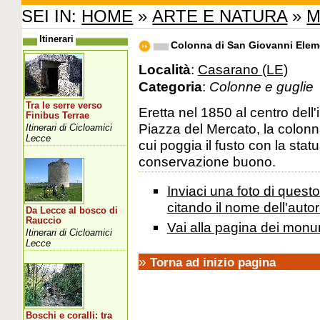
SEI IN:
HOME
»
ARTE E NATURA
»
M
Itinerari
Colonna di San Giovanni Elem
Località
:
Casarano (LE)
Categoria
:
Colonne e guglie
Tra le serre verso
Eretta nel 1850 al centro del
Finibus Terrae
Piazza del Mercato, la colon
Itinerari di Cicloamici
Lecce
cui poggia il fusto con la stat
conservazione buono.
Inviaci una foto di ques
citando il nome dell'autor
Da Lecce al bosco di
Rauccio
Vai alla pagina dei monu
Itinerari di Cicloamici
Lecce
»
Torna ad inizio pagina
Boschi e coralli: tra