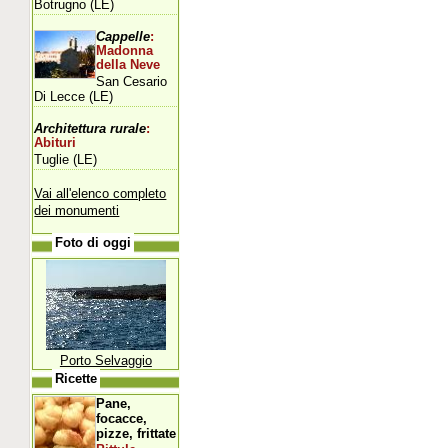
Botrugno (LE)
Cappelle
:
Madonna
della Neve
San Cesario
Di Lecce (LE)
Architettura rurale
:
Abituri
Tuglie (LE)
Vai all'elenco completo
dei monumenti
Foto di oggi
Porto Selvaggio
Ricette
Pane,
focacce,
pizze, frittate