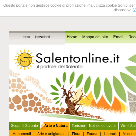
Questo portale non gestisce cookie di profilazione, ma utilizza cookie tecnici per 
dispositivo.
V
testo
ipovedenti
Home
Mappa del sito
Email
Red
Scopri il Salento
Arte e Natura
Turismo
Notizie ed eventi
Vivi il Sa
Monumenti
Arte e artigianato
Flora
Fauna
Itinerari
Musei e