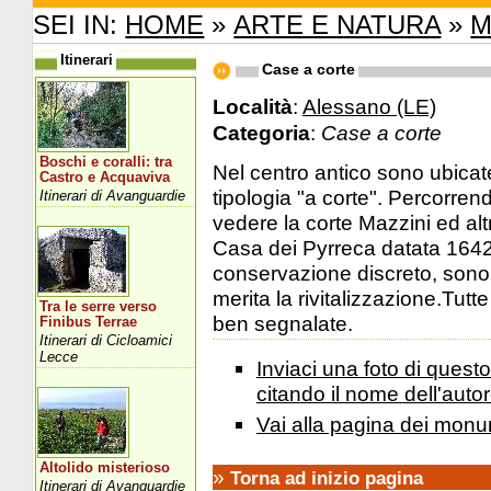
SEI IN:
HOME
»
ARTE E NATURA
»
M
Itinerari
Case a corte
Località
:
Alessano (LE)
Categoria
:
Case a corte
Boschi e coralli: tra
Nel centro antico sono ubicat
Castro e Acquaviva
tipologia "a corte". Percorren
Itinerari di Avanguardie
vedere la corte Mazzini ed altr
Casa dei Pyrreca datata 1642.
conservazione discreto, sono vis
merita la rivitalizzazione.Tut
Tra le serre verso
ben segnalate.
Finibus Terrae
Itinerari di Cicloamici
Lecce
Inviaci una foto di ques
citando il nome dell'autor
Vai alla pagina dei monu
Altolido misterioso
»
Torna ad inizio pagina
Itinerari di Avanguardie