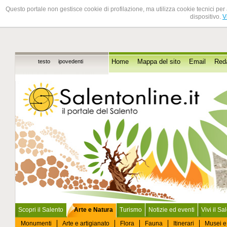
Questo portale non gestisce cookie di profilazione, ma utilizza cookie tecnici per 
dispositivo.
V
testo
ipovedenti
Home
Mappa del sito
Email
Red
Scopri il Salento
Arte e Natura
Turismo
Notizie ed eventi
Vivi il Sa
Monumenti
Arte e artigianato
Flora
Fauna
Itinerari
Musei e