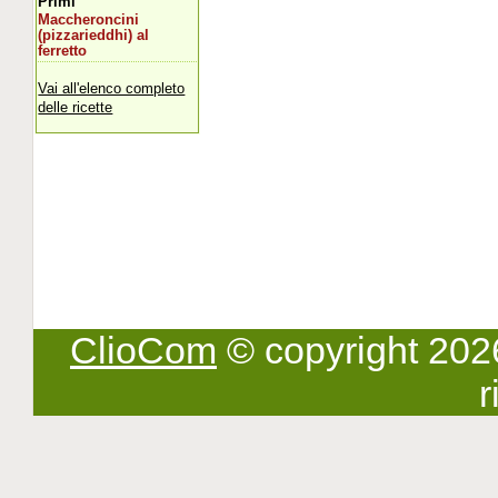
Primi
Maccheroncini
(pizzarieddhi) al
ferretto
Vai all'elenco completo
delle ricette
ClioCom
© copyright 2026 -
r