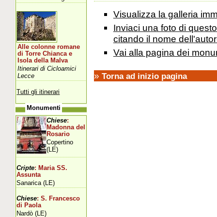
Visualizza la galleria i
Inviaci una foto di ques
citando il nome dell'autor
Alle colonne romane
Vai alla pagina dei monu
di Torre Chianca e
Isola della Malva
Itinerari di Cicloamici
»
Torna ad inizio pagina
Lecce
Tutti gli itinerari
Monumenti
Chiese
:
Madonna del
Rosario
Copertino
(LE)
Cripte
: Maria SS.
Assunta
Sanarica (LE)
Chiese
: S. Francesco
di Paola
Nardò (LE)