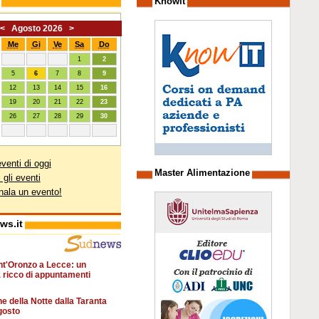
Knowit
<
Agosto 2026
>
Me
Gi
Ve
Sa
Do
1
2
5
6
7
8
9
12
13
14
15
16
19
20
21
22
23
26
27
28
29
30
eventi di oggi
Master Alimentazione
i gli eventi
ala un evento!
ws.it
nt'Oronzo a Lecce: un
ricco di appuntamenti
ne della Notte dalla Taranta
agosto