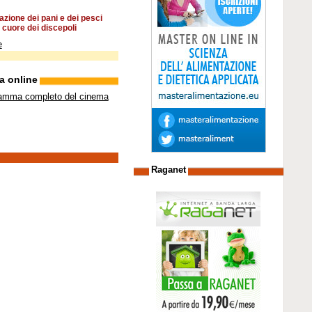
azione dei pani e dei pesci
 cuore dei discepoli
e
a online
ramma completo del cinema
Raganet