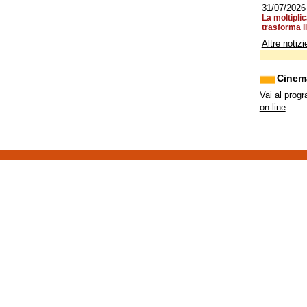
31/07/2026
La moltiplic
trasforma il
Altre notizi
Cinem
Vai al prog
on-line