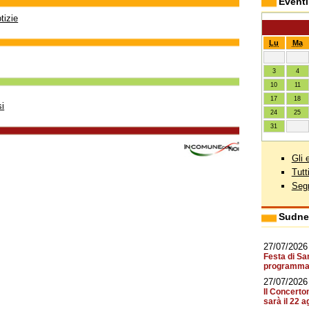
Eventi
tizie
Lu
Ma
3
4
10
11
17
18
si
24
25
31
Gli 
Tutt
Segn
Sudne
27/07/2026
Festa di Sa
programma 
27/07/2026
Il Concerto
sarà il 22 