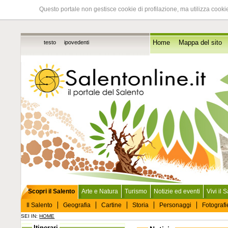
Questo portale non gestisce cookie di profilazione, ma utilizza cookie
testo
ipovedenti
Home
Mappa del sito
Scopri il Salento
Arte e Natura
Turismo
Notizie ed eventi
Vivi il 
Il Salento
Geografia
Cartine
Storia
Personaggi
Fotografi
SEI IN:
HOME
Itinerari