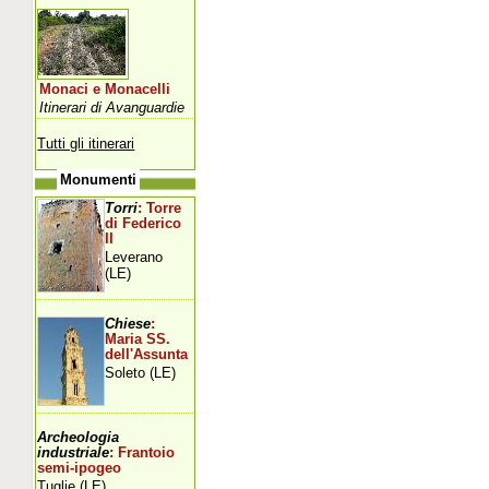
Monaci e Monacelli
Itinerari di Avanguardie
Tutti gli itinerari
Monumenti
Torri
: Torre
di Federico
II
Leverano
(LE)
Chiese
:
Maria SS.
dell'Assunta
Soleto (LE)
Archeologia
industriale
: Frantoio
semi-ipogeo
Tuglie (LE)