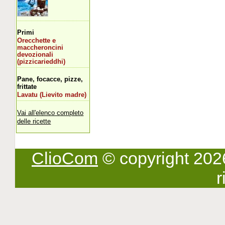
Primi
Orecchette e
maccheroncini
devozionali
(pizzicarieddhi)
Pane, focacce, pizze,
frittate
Lavatu (Lievito madre)
Vai all'elenco completo
delle ricette
ClioCom
© copyright 2026 -
r