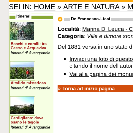
SEI IN:
HOME
»
ARTE E NATURA
»
M
Itinerari
De Francesco-Licci
Località
:
Marina Di Leuca - 
Categoria
:
Ville e dimore sto
Boschi e coralli: tra
Del 1881 versa in uno stato 
Castro e Acquaviva
Itinerari di Avanguardie
Inviaci una foto di ques
citando il nome dell'autor
Vai alla pagina dei monu
Altolido misterioso
»
Torna ad inizio pagina
Itinerari di Avanguardie
Cardigliano: dove
osano le tegole
Itinerari di Avanguardie