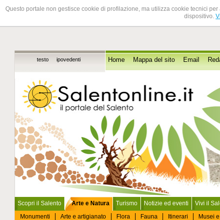
Questo portale non gestisce cookie di profilazione, ma utilizza cookie tecnici per 
dispositivo.
V
testo
ipovedenti
Home
Mappa del sito
Email
Red
Scopri il Salento
Arte e Natura
Turismo
Notizie ed eventi
Vivi il Sa
Monumenti
Arte e artigianato
Flora
Fauna
Itinerari
Musei e