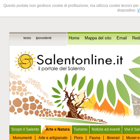
Questo portale non gestisce cookie di profilazione, ma utilizza cookie tecnici per 
dispositivo.
V
testo
ipovedenti
Home
Mappa del sito
Email
Red
Scopri il Salento
Arte e Natura
Turismo
Notizie ed eventi
Vivi il Sa
Monumenti
Arte e artigianato
Flora
Fauna
Itinerari
Musei e