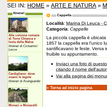
SEI IN:
HOME
»
ARTE E NATURA
»
M
Itinerari
Cappella
Località
:
Marina Di Leuca - 
Categoria
:
Cappelle
Alle colonne romane
La piccola cappella è ubicata al
di Torre Chianca e
Isola della Malva
1857 la cappella era l'unico l
Itinerari di Cicloamici
santificavano le feste. Versa
Lecce
fruibile su appuntamento.
Inviaci una foto di ques
citando il nome dell'autor
Cardigliano: dove
Vai alla pagina dei monu
osano le tegole
Itinerari di Avanguardie
»
Torna ad inizio pagina
Monaci e Monacelli