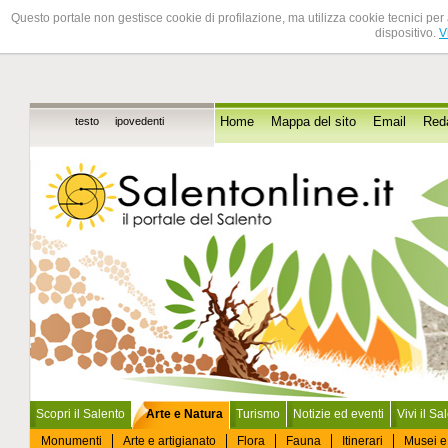
Questo portale non gestisce cookie di profilazione, ma utilizza cookie tecnici per 
dispositivo.
V
testo
ipovedenti
Home
Mappa del sito
Email
Red
Scopri il Salento
Arte e Natura
Turismo
Notizie ed eventi
Vivi il Sa
Monumenti
Arte e artigianato
Flora
Fauna
Itinerari
Musei e