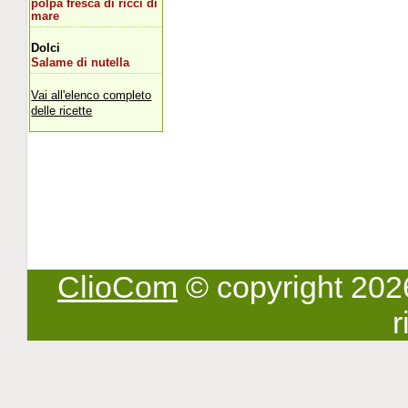
polpa fresca di ricci di
mare
Dolci
Salame di nutella
Vai all'elenco completo
delle ricette
ClioCom
© copyright 2026 -
r