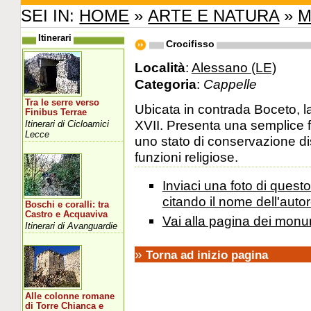
SEI IN:
HOME
»
ARTE E NATURA
»
M
Itinerari
Crocifisso
Località
:
Alessano (LE)
Categoria
:
Cappelle
Tra le serre verso
Ubicata in contrada Boceto, la
Finibus Terrae
XVII. Presenta una semplice fa
Itinerari di Cicloamici
Lecce
uno stato di conservazione dis
funzioni religiose.
Inviaci una foto di ques
citando il nome dell'autor
Boschi e coralli: tra
Castro e Acquaviva
Vai alla pagina dei monu
Itinerari di Avanguardie
»
Torna ad inizio pagina
Alle colonne romane
di Torre Chianca e