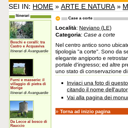
SEI IN:
HOME
»
ARTE E NATURA
»
M
Itinerari
Case a corte
Località
:
Neviano (LE)
Categoria
:
Case a corte
Boschi e coralli: tra
Nel centro antico sono ubicat
Castro e Acquaviva
tipologia "a corte". Sono da
Itinerari di Avanguardie
elegante angiporto e retrostan
portale d'ingresso; ed altre pr
uno stato di conservazione discr
Furni e masserie: il
Inviaci una foto di ques
villaggio di pietra di
Morige
citando il nome dell'autor
Itinerari di Avanguardie
Vai alla pagina dei monu
»
Torna ad inizio pagina
Da Lecce al bosco di
Rauccio