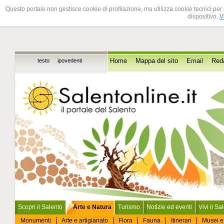
Questo portale non gestisce cookie di profilazione, ma utilizza cookie tecnici per 
dispositivo.
V
testo
ipovedenti
Home
Mappa del sito
Email
Red
Scopri il Salento
Arte e Natura
Turismo
Notizie ed eventi
Vivi il Sa
Monumenti
Arte e artigianato
Flora
Fauna
Itinerari
Musei e