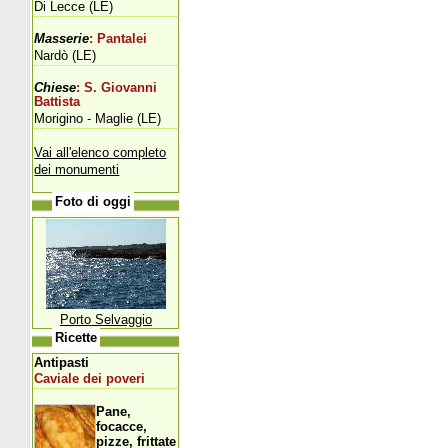
Di Lecce (LE)
Masserie
: Pantalei
Nardò (LE)
Chiese
: S. Giovanni
Battista
Morigino - Maglie (LE)
Vai all'elenco completo
dei monumenti
Foto di oggi
Porto Selvaggio
Ricette
Antipasti
Caviale dei poveri
Pane,
focacce,
pizze, frittate