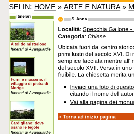
SEI IN:
HOME
»
ARTE E NATURA
»
M
Itinerari
S. Anna
Località
:
Specchia Gallone - 
Categoria
:
Chiese
Altolido misterioso
Ubicata fuori dal centro storic
Itinerari di Avanguardie
primi lustri del secolo XVI. D
semplice facciata mentre all'i
del secolo XVII. Versa in uno
fruibile. La chiesetta merita u
Furni e masserie: il
villaggio di pietra di
Inviaci una foto di ques
Morige
citando il nome dell'autor
Itinerari di Avanguardie
Vai alla pagina dei monu
»
Torna ad inizio pagina
Cardigliano: dove
osano le tegole
Itinerari di Avanguardie