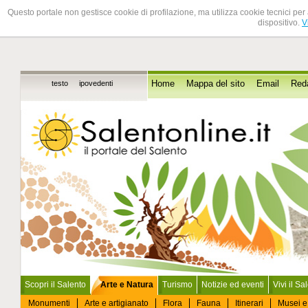
Questo portale non gestisce cookie di profilazione, ma utilizza cookie tecnici per 
dispositivo.
V
testo
ipovedenti
Home
Mappa del sito
Email
Red
Scopri il Salento
Arte e Natura
Turismo
Notizie ed eventi
Vivi il Sa
Monumenti
Arte e artigianato
Flora
Fauna
Itinerari
Musei e