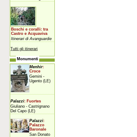
Boschi e coralli: tra
Castro e Acquaviva
Itinerari di Avanguardie
Tutti gli itinerari
Monumenti
Menhir
:
Croce
Gemini -
Ugento (LE)
Palazzi
: Fuortes
Giuliano - Castrignano
Del Capo (LE)
Palazzi
:
Palazzo
Baronale
San Donato