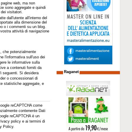
da pagine web, ma non
okie sono aggregate e quindi
ei visitatori.
tte dall'utente all'interno del
pportate alla dimensione del
deo o i commenti su un blog.
vostra attività di navigazione
k, che potenzialmente
e l'informativa sull'uso dei
gere le informative sulla
tive a contenuti forniti da
Raganet
fi seguenti. Si desidera
vider o concessionari di
te statistiche aggregate, e
zio Google reCAPTCHA come
tenzialmente contenente Dati
M. Google reCAPTCHA è un
vacy policy e ai termini di
cy Policy.