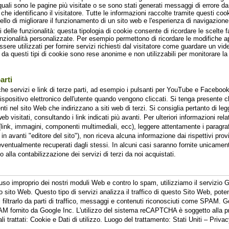
quali sono le pagine più visitate o se sono stati generati messaggi di errore 
che identificano il visitatore. Tutte le informazioni raccolte tramite questi co
lo di migliorare il funzionamento di un sito web e l'esperienza di navigazione d
i delle funzionalità: questa tipologia di cookie consente di ricordare le scelte fa
funzionalità personalizzate. Per esempio permettono di ricordare le modifiche a
ere utilizzati per fornire servizi richiesti dal visitatore come guardare un vi
 da questi tipi di cookie sono rese anonime e non utilizzabili per monitorare la 
arti
he servizi e link di terze parti, ad esempio i pulsanti per YouTube e Faceboo
spositivo elettronico dell'utente quando vengono cliccati. Si tenga presente ch
nti nel sito Web che indirizzano a siti web di terzi. Si consiglia pertanto di leg
 web visitati, consultando i link indicati più avanti. Per ulteriori informazioni rela
o (link, immagini, componenti multimediali, ecc), leggere attentamente i paragra
 in avanti "editore del sito"), non riceva alcuna informazione dai rispettivi pro
ti eventualmente recuperati dagli stessi. In alcuni casi saranno fornite unicamen
alla contabilizzazione dei servizi di terzi da noi acquistati.
o l'uso improprio dei nostri moduli Web e contro lo spam, utilizziamo il servi
o sito Web. Questo tipo di servizi analizza il traffico di questo Sito Web, po
 di filtrarlo da parti di traffico, messaggi e contenuti riconosciuti come SPA
AM fornito da Google Inc. L'utilizzo del sistema reCAPTCHA è soggetto alla pri
li trattati: Cookie e Dati di utilizzo. Luogo del trattamento: Stati Uniti – Priva