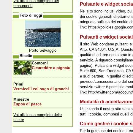
Vai all'elenco completo dei
Pulsante e widget socia
monumenti
Nel sito sono inclusi video, p
Foto di oggi
dei cookie generati direttamente
adeguata sull'uso dei cookie da
link:
https://policies.google.c
Pulsanti e widget socia
Il sito Web contiene pulsanti 
Alto, CA 94304, U.S.A. Queste 
Porto Selvaggio
qualità di editore non siamo in
Ricette
servizio. A riguardo consigliam
Contorni
pagina). Pulsanti e widget socia
Cicureddre a pignatu
Suite 600, San Francisco, CA 9
e suoi partner. In qualità di ed
provider/concessionario del ser
Primi
servizio twitter è possibile mod
Vermicelli col sugo di granchi
link:
http://twitter.com/account
Minestre
Modalità di accettazion
Zuppa di pesce
Utilizzando il nostro sito senza
tutti i cookie, compresi quelli d
Vai all'elenco completo delle
ricette
Come gestire i cookie s
Per la gestione dei cookie ti co