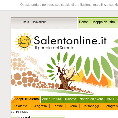
Questo portale non gestisce cookie di profilazione, ma utilizza cookie
testo
ipovedenti
Home
Mappa del sito
Scopri il Salento
Arte e Natura
Turismo
Notizie ed eventi
Vivi il 
Il Salento
Geografia
Cartine
Storia
Personaggi
Fotografi
SEI IN:
HOME
Itinerari