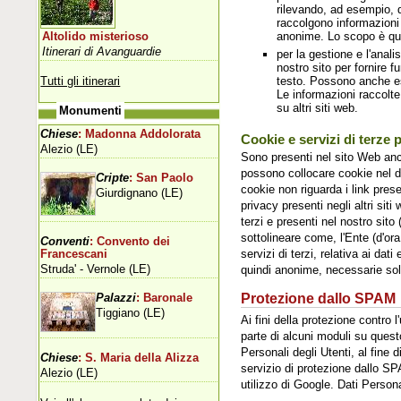
rilevando, ad esempio, 
raccolgono informazioni 
anonime. Lo scopo è quel
Altolido misterioso
Itinerari di Avanguardie
per la gestione e l'analis
nostro sito per fornire 
Tutti gli itinerari
testo. Possono anche ess
Le informazioni raccolte
su altri siti web.
Monumenti
Chiese
: Madonna Addolorata
Cookie e servizi di terze p
Alezio (LE)
Sono presenti nel sito Web anc
possono collocare cookie nel di
Cripte
: San Paolo
cookie non riguarda i link prese
Giurdignano (LE)
privacy presenti negli altri siti
terzi e presenti nel nostro sit
sottolineare come, l'Ente (d'ora
Conventi
: Convento dei
servizi di terzi, relativa ai da
Francescani
Struda' - Vernole (LE)
quindi anonime, necessarie solo 
Protezione dallo SPAM
Palazzi
: Baronale
Tiggiano (LE)
Ai fini della protezione contr
parte di alcuni moduli su quest
Personali degli Utenti, al fine
Chiese
: S. Maria della Alizza
servizio di protezione dallo SP
Alezio (LE)
utilizzo di Google. Dati Persona