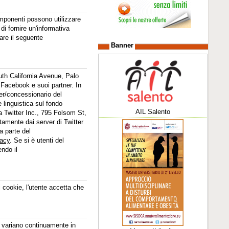
omponenti possono utilizzare
di fornire un'informativa
are il seguente
Banner
uth California Avenue, Palo
 Facebook e suoi partner. In
der/concessionario del
 linguistica sul fondo
AIL Salento
da Twitter Inc., 795 Folsom St,
amente dai server di Twitter
a parte del
vacy
. Se si è utenti del
endo il
i cookie, l'utente accetta che
te variano continuamente in