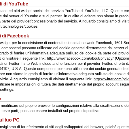
li di YouTube
ulsanti ed altri widget sociali del servizio YouTube di YouTube, LLC. Queste c
 dai server di Youtube e suoi partner. In qualità di editore non siamo in grado 
 parte del provider/concessionario del servizio. A riguardo consigliamo di visit
om/technologies/cookies
li di Facebook
e widget per la condivisione di contenuti sul social network Facebook, 1601 So
componenti possono utilizzare dei cookie generati direttamente dai server di
 grado di fornire un'informativa adeguata sull'uso dei cookie da parte del provi
o di visitare il seguente link: http://www.facebook.com/about/privacy/ (Opzione
li di Twitter Il sito Web include anche funzioni per il provider Twitter, offerte 
4107, U.S.A. Queste componenti possono utilizzare dei cookie generati dirett
itore non siamo in grado di fornire un'informativa adeguata sull'uso dei cookie d
vizio. A riguardo consigliamo di visitare il seguente link:
http://twitter.com/pri
ificare le impostazioni di tutela dei dati direttamente dal proprio account segu
/settings
.
e
 modificare sul proprio browser le configurazioni relative alla disattivazione de
i terze parti, possano essere installati sul proprio dispositivo.
ul tuo PC
nsigliamo di far riferimento ai siti degli sviluppatori dei browser, poiché ques