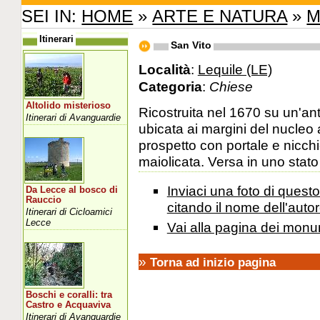
SEI IN:
HOME
»
ARTE E NATURA
»
M
Itinerari
San Vito
Località
:
Lequile (LE)
Categoria
:
Chiese
Altolido misterioso
Ricostruita nel 1670 su un'an
Itinerari di Avanguardie
ubicata ai margini del nucleo
prospetto con portale e nicchi
maiolicata. Versa in uno stato 
Inviaci una foto di ques
Da Lecce al bosco di
Rauccio
citando il nome dell'autor
Itinerari di Cicloamici
Lecce
Vai alla pagina dei monu
»
Torna ad inizio pagina
Boschi e coralli: tra
Castro e Acquaviva
Itinerari di Avanguardie