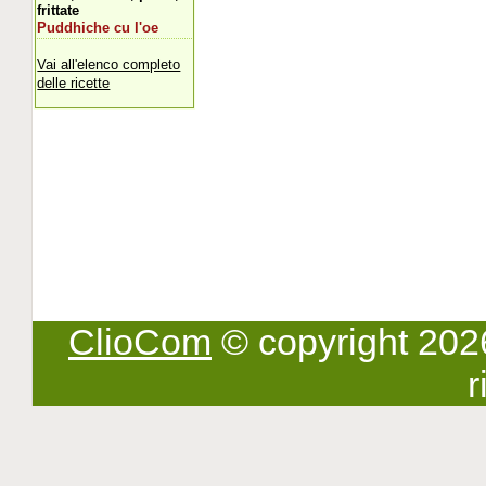
frittate
Puddhiche cu l'oe
Vai all'elenco completo
delle ricette
ClioCom
© copyright 2026 -
r