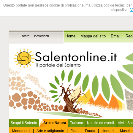
Questo portale non gestisce cookie di profilazione, ma utilizza cookie tecnici per 
dispositivo.
V
testo
ipovedenti
Home
Mappa del sito
Email
Red
Scopri il Salento
Arte e Natura
Turismo
Notizie ed eventi
Vivi il Sa
Monumenti
Arte e artigianato
Flora
Fauna
Itinerari
Musei e