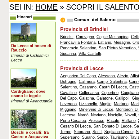
SEI IN:
HOME
» SCOPRI IL SALENT
Itinerari
Comuni del Salento
Provincia di Brindisi
Brindisi
,
Carovigno
,
Ceglie Messapica
,
Cell
Francavilla Fontana
,
Latiano
,
Mesagne
,
Ori
Da Lecce al bosco di
Pancrazio Salentino
,
San Pietro Vernotico
,
Rauccio
Susanna
,
Villa Castelli
.
Itinerari di Cicloamici
Lecce
Provincia di Lecce
Acquarica Del Capo
,
Alessano
,
Alezio
,
Allis
Botrugno
,
Calimera
,
Campi Salentina
,
Cann
Salentino
,
Casarano
,
Castrì Di Lecce
,
Castr
Cardigliano: dove
Cavallino
,
Collepasso
,
Copertino
,
Corigliano
osano le tegole
Del Capo
,
Galatina
,
Galatone
,
Gallipoli
,
Giu
Itinerari di Avanguardie
Leverano
,
Lizzanello
,
Maglie
,
Martano
,
Mart
Miggiano
,
Minervino Di Lecce
,
Monteroni Di
Leccese
,
Nardò
,
Neviano
,
Nociglia
,
Novoli
,
Porto Cesareo
,
Presicce
,
Racale
,
Ruffano
,
Cesario Di Lecce
,
San Donato Di Lecce
,
Sa
Terme
,
Scorrano
,
Seclì
,
Sogliano Cavour
,
S
Boschi e coralli: tra
Castro e Acquaviva
Supersano
,
Surano
,
Surbo
,
Taurisano
,
Tavi