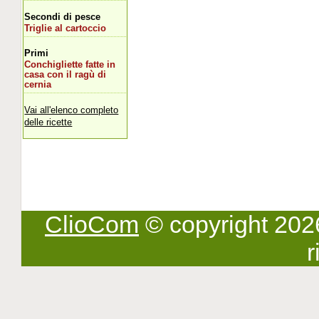
Secondi di pesce
Triglie al cartoccio
Primi
Conchigliette fatte in
casa con il ragù di
cernia
Vai all'elenco completo
delle ricette
ClioCom
© copyright 2026 -
r