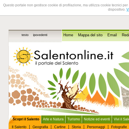
Questo portale non gestisce cookie di profilazione, ma utilizza cookie tecnici per 
dispositivo.
V
testo
ipovedenti
Home
Mappa del sito
Email
Red
Scopri il Salento
Arte e Natura
Turismo
Notizie ed eventi
Vivi il Sa
Il Salento
Geografia
Cartine
Storia
Personaggi
Fotografie