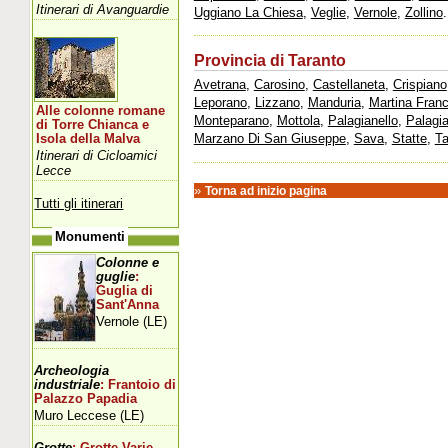
Itinerari di Avanguardie
Uggiano La Chiesa
,
Veglie
,
Vernole
,
Zollino
.
Provincia di Taranto
Avetrana
,
Carosino
,
Castellaneta
,
Crispiano
Leporano
,
Lizzano
,
Manduria
,
Martina Fran
Alle colonne romane
Monteparano
,
Mottola
,
Palagianello
,
Palagi
di Torre Chianca e
Marzano Di San Giuseppe
,
Sava
,
Statte
,
Ta
Isola della Malva
Itinerari di Cicloamici
Lecce
»
Torna ad inizio pagina
Tutti gli itinerari
Monumenti
Colonne e
guglie
:
Guglia di
Sant'Anna
Vernole (LE)
Archeologia
industriale
: Frantoio di
Palazzo Papadia
Muro Leccese (LE)
Grotte
: Grotte Varie