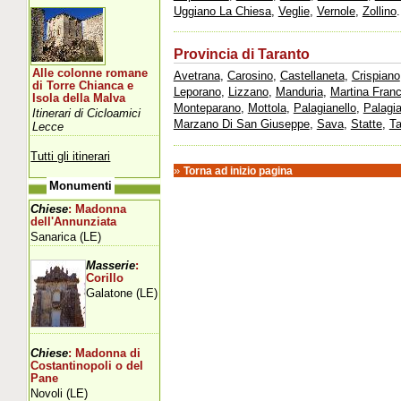
Uggiano La Chiesa
,
Veglie
,
Vernole
,
Zollino
.
Provincia di Taranto
Alle colonne romane
Avetrana
,
Carosino
,
Castellaneta
,
Crispiano
di Torre Chianca e
Leporano
,
Lizzano
,
Manduria
,
Martina Fran
Isola della Malva
Monteparano
,
Mottola
,
Palagianello
,
Palagi
Itinerari di Cicloamici
Marzano Di San Giuseppe
,
Sava
,
Statte
,
Ta
Lecce
Tutti gli itinerari
»
Torna ad inizio pagina
Monumenti
Chiese
: Madonna
dell'Annunziata
Sanarica (LE)
Masserie
:
Corillo
Galatone (LE)
Chiese
: Madonna di
Costantinopoli o del
Pane
Novoli (LE)