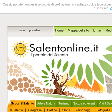
Questo portale non gestisce cookie di profilazione, ma utilizza cookie tecnici per 
dispositivo.
V
testo
ipovedenti
Home
Mappa del sito
Email
Red
Scopri il Salento
Arte e Natura
Turismo
Notizie ed eventi
Vivi il Sa
Il Salento
Geografia
Cartine
Storia
Personaggi
Fotografie