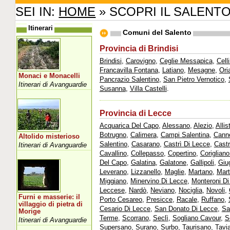
SEI IN:
HOME
» SCOPRI IL SALENT
Itinerari
Comuni del Salento
Provincia di Brindisi
Brindisi
,
Carovigno
,
Ceglie Messapica
,
Cell
Francavilla Fontana
,
Latiano
,
Mesagne
,
Ori
Monaci e Monacelli
Pancrazio Salentino
,
San Pietro Vernotico
,
Itinerari di Avanguardie
Susanna
,
Villa Castelli
.
Provincia di Lecce
Acquarica Del Capo
,
Alessano
,
Alezio
,
Allis
Botrugno
,
Calimera
,
Campi Salentina
,
Cann
Altolido misterioso
Salentino
,
Casarano
,
Castrì Di Lecce
,
Castr
Itinerari di Avanguardie
Cavallino
,
Collepasso
,
Copertino
,
Corigliano
Del Capo
,
Galatina
,
Galatone
,
Gallipoli
,
Giu
Leverano
,
Lizzanello
,
Maglie
,
Martano
,
Mart
Miggiano
,
Minervino Di Lecce
,
Monteroni Di
Leccese
,
Nardò
,
Neviano
,
Nociglia
,
Novoli
,
Furni e masserie: il
Porto Cesareo
,
Presicce
,
Racale
,
Ruffano
,
villaggio di pietra di
Cesario Di Lecce
,
San Donato Di Lecce
,
Sa
Morige
Terme
,
Scorrano
,
Seclì
,
Sogliano Cavour
,
S
Itinerari di Avanguardie
Supersano
,
Surano
,
Surbo
,
Taurisano
,
Tavi