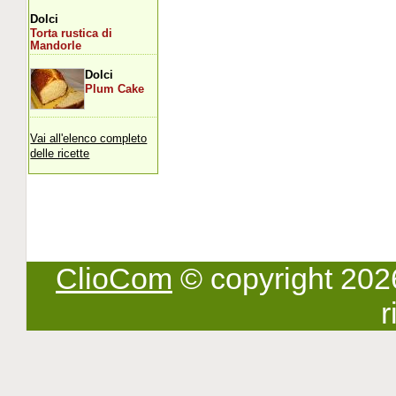
Dolci
Torta rustica di
Mandorle
Dolci
Plum Cake
Vai all'elenco completo
delle ricette
ClioCom
© copyright 2026 -
r