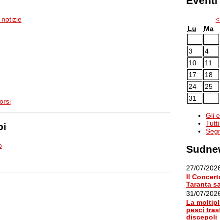
Eventi
 notizie
Lu
Ma
3
4
10
11
17
18
24
25
31
orsi
Gli 
Tutti
oi
Segn
o
Sudnew
27/07/202
Il Concert
Taranta sa
31/07/202
La moltipl
pesci tras
discepoli