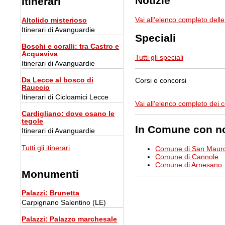
Notizie
Itinerari
Vai all'elenco completo delle
Altolido misterioso
Itinerari di Avanguardie
Speciali
Boschi e coralli: tra Castro e
Acquaviva
Tutti gli speciali
Itinerari di Avanguardie
Da Lecce al bosco di
Corsi e concorsi
Rauccio
Itinerari di Cicloamici Lecce
Vai all'elenco completo dei c
Cardigliano: dove osano le
tegole
In Comune con n
Itinerari di Avanguardie
Tutti gli itinerari
Comune di San Maur
Comune di Cannole
Comune di Arnesano
Monumenti
Palazzi
: Brunetta
Carpignano Salentino (LE)
Palazzi
: Palazzo marchesale