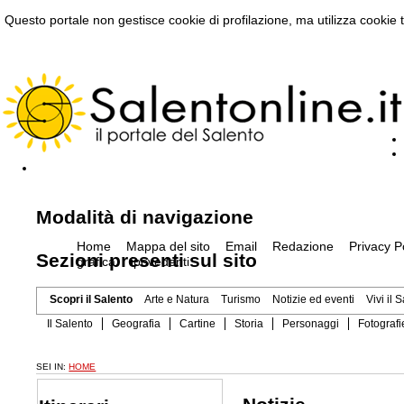
Questo portale non gestisce cookie di profilazione, ma utilizza cookie t
Modalità di navigazione
Home
Mappa del sito
Email
Redazione
Privacy P
Sezioni presenti sul sito
grafica
ipovedenti
Scopri il Salento
Arte e Natura
Turismo
Notizie ed eventi
Vivi il 
Il Salento
Geografia
Cartine
Storia
Personaggi
Fotografi
SEI IN:
HOME