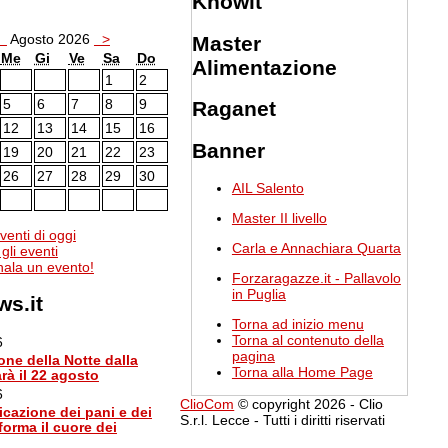
Knowit
<
Agosto 2026
>
Master
Me
Gi
Ve
Sa
Do
Alimentazione
1
2
5
6
7
8
9
Raganet
12
13
14
15
16
Banner
19
20
21
22
23
26
27
28
29
30
AIL Salento
Master II livello
eventi di oggi
Carla e Annachiara Quarta
 gli eventi
ala un evento!
Forzaragazze.it - Pallavolo
in Puglia
s.it
Torna ad inizio menu
Torna al contenuto della
6
pagina
one della Notte dalla
Torna alla Home Page
rà il 22 agosto
6
ClioCom
© copyright 2026 - Clio
icazione dei pani e dei
S.r.l. Lecce - Tutti i diritti riservati
forma il cuore dei