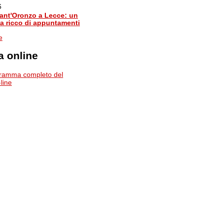
6
Sant'Oronzo a Lecce: un
 ricco di appuntamenti
e
 online
gramma completo del
line