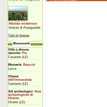
Altolido misterioso
Itinerari di Avanguardie
Tutti gli itinerari
Monumenti
Ville e dimore
storiche
: Pio
Casarano (LE)
Masserie
: Rauccio
Lecce
Chiese
:
dell'Immacolata
Carmiano (LE)
Siti archeologici
: Aree
archeologiche di
Otranto
Otranto (LE)