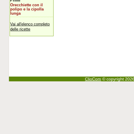
Primi
Orecchiette con il
polipo e la cipolla
lunga
Vai all'elenco completo
delle ricette
ClioCom
© copyright 2026 - 