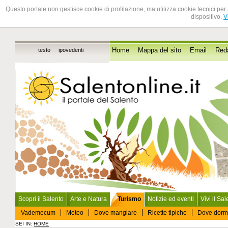
Questo portale non gestisce cookie di profilazione, ma utilizza cookie tecnici per 
dispositivo.
V
testo
ipovedenti
Home
Mappa del sito
Email
Red
Scopri il Salento
Arte e Natura
Turismo
Notizie ed eventi
Vivi il Sa
Vademecum
Meteo
Dove mangiare
Ricette tipiche
Dove dorm
SEI IN:
HOME