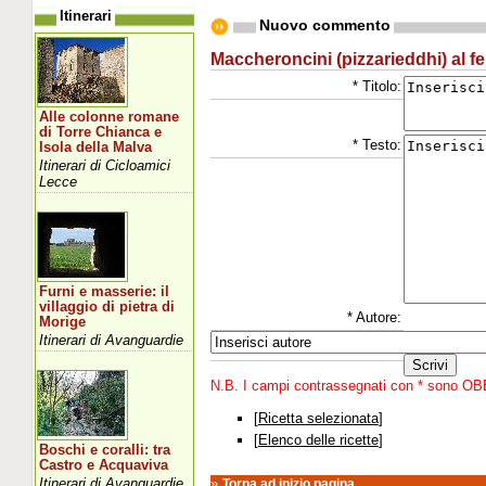
Itinerari
Nuovo commento
Maccheroncini (pizzarieddhi) al fe
* Titolo:
Alle colonne romane
di Torre Chianca e
* Testo:
Isola della Malva
Itinerari di Cicloamici
Lecce
Furni e masserie: il
villaggio di pietra di
* Autore:
Morige
Itinerari di Avanguardie
N.B. I campi contrassegnati con * sono O
[
Ricetta selezionata
]
[
Elenco delle ricette
]
Boschi e coralli: tra
Castro e Acquaviva
Itinerari di Avanguardie
»
Torna ad inizio pagina