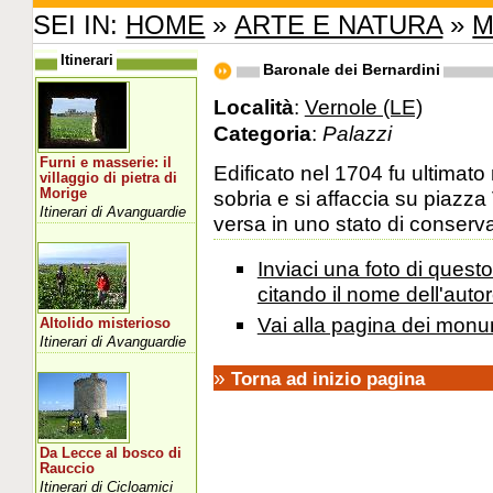
SEI IN:
HOME
»
ARTE E NATURA
»
M
Itinerari
Baronale dei Bernardini
Località
:
Vernole (LE)
Categoria
:
Palazzi
Furni e masserie: il
Edificato nel 1704 fu ultimato
villaggio di pietra di
Morige
sobria e si affaccia su piazza
Itinerari di Avanguardie
versa in uno stato di conserva
Inviaci una foto di ques
citando il nome dell'autor
Vai alla pagina dei monu
Altolido misterioso
Itinerari di Avanguardie
»
Torna ad inizio pagina
Da Lecce al bosco di
Rauccio
Itinerari di Cicloamici