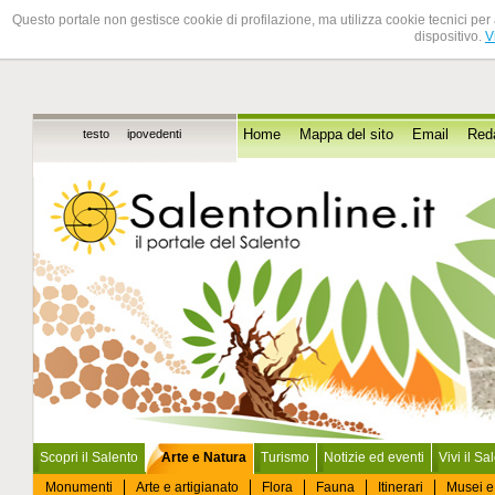
Questo portale non gestisce cookie di profilazione, ma utilizza cookie tecnici per 
dispositivo.
V
testo
ipovedenti
Home
Mappa del sito
Email
Red
Scopri il Salento
Arte e Natura
Turismo
Notizie ed eventi
Vivi il Sa
Monumenti
Arte e artigianato
Flora
Fauna
Itinerari
Musei e