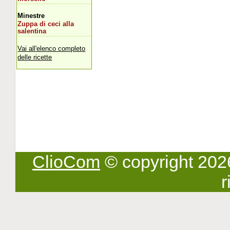
Minestre
Zuppa di ceci alla
salentina
Vai all'elenco completo
delle ricette
ClioCom
© copyright 2026 -
r