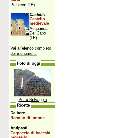
Presicce (LE)
Castelli
:
Castello
medievale
Acquarica
Del Capo
(LE)
Vai all'elenco completo
dei monumenti
Foto di oggi
Porto Selvaggio
Ricette
Da bere
Rosolio di limone
Antipasti
Carpaccio di baccalà
morsello