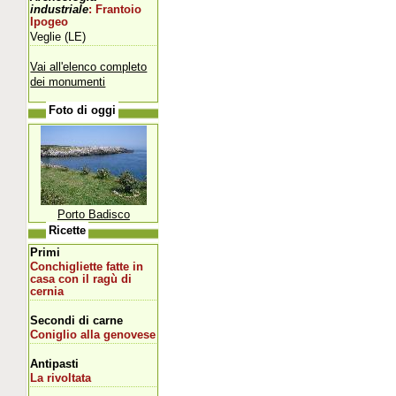
industriale
: Frantoio
Ipogeo
Veglie (LE)
Vai all'elenco completo
dei monumenti
Foto di oggi
Porto Badisco
Ricette
Primi
Conchigliette fatte in
casa con il ragù di
cernia
Secondi di carne
Coniglio alla genovese
Antipasti
La rivoltata