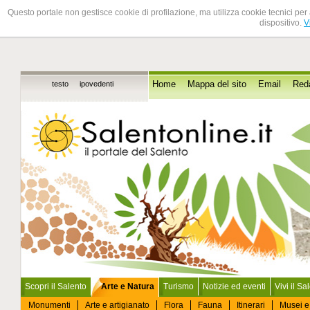
Questo portale non gestisce cookie di profilazione, ma utilizza cookie tecnici per 
dispositivo.
V
testo
ipovedenti
Home
Mappa del sito
Email
Red
Scopri il Salento
Arte e Natura
Turismo
Notizie ed eventi
Vivi il Sa
Monumenti
Arte e artigianato
Flora
Fauna
Itinerari
Musei e