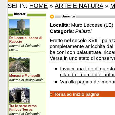
SEI IN:
HOME
»
ARTE E NATURA
»
M
Itinerari
Basurto
Località
:
Muro Leccese (LE)
Categoria
:
Palazzi
Da Lecce al bosco di
Eretto nel secolo XVII il pala
Rauccio
completamente arricchita dal p
Itinerari di Cicloamici
Lecce
balconi con balaustrate, ricc
Versa in uno stato di conserv
Inviaci una foto di ques
citando il nome dell'autor
Monaci e Monacelli
Itinerari di Avanguardie
Vai alla pagina dei monu
»
Torna ad inizio pagina
Tra le serre verso
Finibus Terrae
Itinerari di Cicloamici