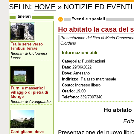
SEI IN:
HOME
» NOTIZIE ED EVENTI
Itinerari
Eventi e speciali
Ho abitato la casa del s
Presentazione del libro di Maria Francesc
Giordano
Tra le serre verso
Finibus Terrae
Informazioni utili
Itinerari di Cicloamici
Lecce
Categoria:
Pubblicazioni
Data:
29/06/2022
Dove:
Arnesano
Indirizzo:
Palazzo marchesale
Costo:
Ingresso libero
Furni e masserie: il
Orario:
19.00
villaggio di pietra di
Morige
Telefono:
339/7007340
Itinerari di Avanguardie
Ho abitato 
Ediz
Presentazione del nuovo libr
Cardigliano: dove