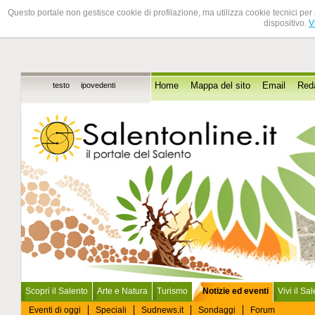
Questo portale non gestisce cookie di profilazione, ma utilizza cookie tecnici per 
dispositivo.
V
testo
ipovedenti
Home
Mappa del sito
Email
Red
Scopri il Salento
Arte e Natura
Turismo
Notizie ed eventi
Vivi il Sa
Eventi di oggi
Speciali
Sudnews.it
Sondaggi
Forum