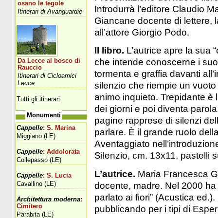
osano le tegole
Introdurrà l’editore Claudio Ma
Itinerari di Avanguardie
Giancane docente di lettere, la
all’attore Giorgio Podo.
Il libro.
L’autrice apre la sua “
che intende conoscerne i suon
Da Lecce al bosco di
Rauccio
tormenta e graffia davanti all’
Itinerari di Cicloamici
Lecce
silenzio che riempie un vuoto 
animo inquieto. Trepidante è l
Tutti gli itinerari
dei giorni e poi diventa parol
Monumenti
pagine rapprese di silenzi de
Cappelle
: S. Marina
parlare. È il grande ruolo della
Miggiano (LE)
Aventaggiato nell’introduzione
Cappelle
: Addolorata
Silenzio, cm. 13x11, pastelli s
Collepasso (LE)
L’autrice.
Maria Francesca Gi
Cappelle
: S. Lucia
Cavallino (LE)
docente, madre. Nel 2000 ha p
parlato ai fiori” (Acustica ed.
Architettura moderna
:
Cimitero
pubblicando per i tipi di Espe
Parabita (LE)